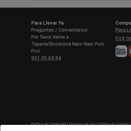
Para Llevar Ya
Compa
Preguntas / Comentarios
Para Ll
Por favor llame a
FOX Or
Taperia/Bocateria Nam Nam Poti
Poti
951 09 69 84
Política de Privacidad
|
Términos de Uso
|
Política de Cookies