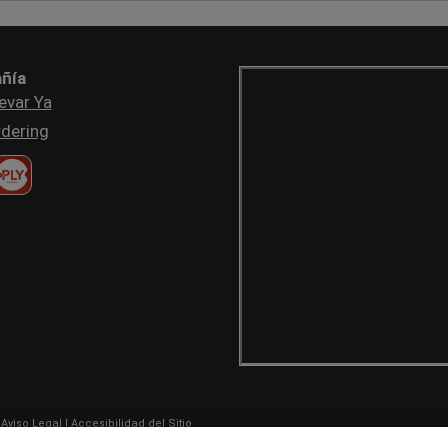
ñía
evar Ya
dering
|
Aviso Legal
|
Accesibilidad del Sitio