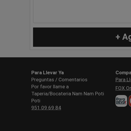
+ A
Para Llevar Ya
Compa
Preguntas / Comentarios
Para Ll
Por favor llame a
FOX Or
Taperia/Bocateria Nam Nam Poti
Poti
951 09 69 84