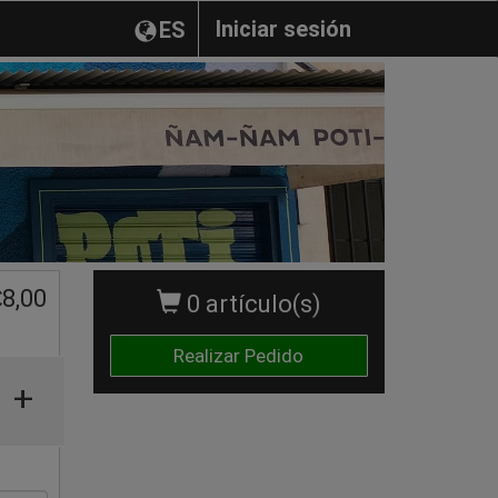
Iniciar sesión
ES
€
8,00
0 artículo(s)
Realizar Pedido
+