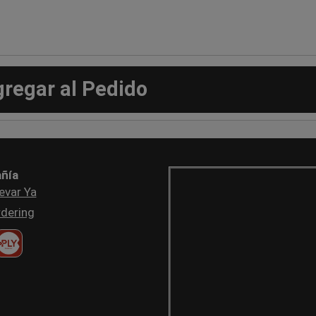
gregar al Pedido
ñía
evar Ya
dering