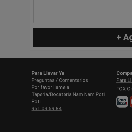
+ A
Para Llevar Ya
Compa
Preguntas / Comentarios
Para Ll
Por favor llame a
FOX Or
Taperia/Bocateria Nam Nam Poti
Poti
951 09 69 84