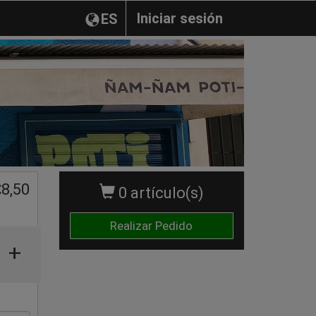
Iniciar sesión
ES
€
8,50
0 artículo(s)
Realizar Pedido
+