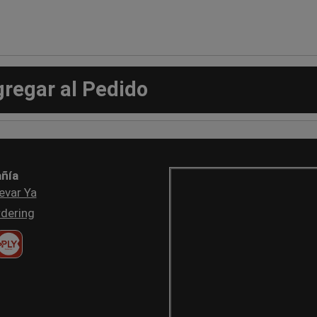
gregar al Pedido
ñía
evar Ya
dering