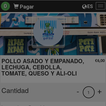
0
ES
Pagar
Al
na
POLLO ASADO Y EMPANADO,
6,00
€
LECHUGA, CEBOLLA,
TOMATE, QUESO Y ALI-OLI
Cantidad
-
+
1