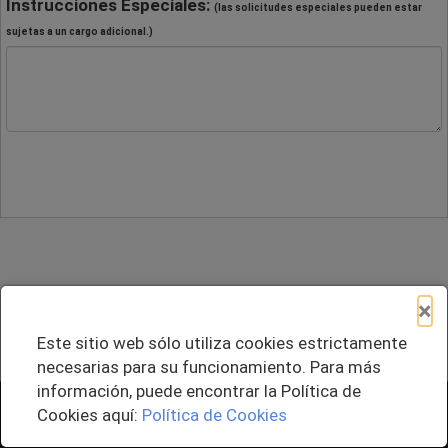
Instrucciones Especiales:
(las solicitudes especiales pueden estar
sujetas a un cargo adicional.)
×
Este sitio web sólo utiliza cookies estrictamente
necesarias para su funcionamiento. Para más
información, puede encontrar la Política de
+ Agregar al Pedido
Cookies aquí:
Política de Cookies